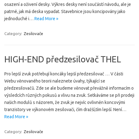
osazení a oživení desky. Výkres desky není součástí návodu, ale je
patrné, jak má deska vypadat. Stavebnice jsou koncipovány jako
jednoduché i…
Read More »
Category:
Zesilovače
HIGH-END předzesilovač THEL
Pro lepší zvuk potřebují koncáky lepší předzesilovač … V části
Webu věnovaného teorii naleznete úvahy, týkající se
předzesilovačů. Zde se ale budeme věnovat převážně informacím o
výsledcích různých pokusů a vlivu na zvuk. Setkáváme se při prodeji
našich modulů s názorem, že zvuk je nejvíc ovlivněn koncovými
tranzistory ve výkonovém zesilovači, čím dražší,tím lepší. Není…
Read More »
Category:
Zesilovače