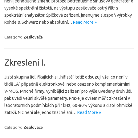
není jednoduché změřit, protože potřebujeme sinusový generátor o
vysoké spektrální čistotě, na výstupu zesilovače ostrý filtr s
spektrální analyzátor. Špičková zařízení, jmenujme alespoň výrobky
Rohde & Schwarz nebo absolutní…
Read More »
Category:
Zesilovače
Zkreslení I.
Jistá skupina lidí, říkajících si „hifisté“ totiž odsuzují vše, co není v
třídě „A“ případně elektronkové, nebo osazeno komplementárními
V-MOS. Mnohé firmy, vyrábějící zařízení pro výše uvedený druh lidí,
pak uvádí velmi skvělé parametry. Praxe je ovšem měřit zkreslení v
laboratorních podmínkách při 1kHz, 60-80% výkonu a čistě ohmické
zátěži. Nic není ale jednoznačné ani…
Read More »
Category:
Zesilovače