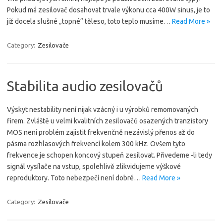
Pokud má zesilovač dosahovat trvale výkonu cca 400W sinus, je to
již docela slušné „topné“ těleso, toto teplo musíme…
Read More »
Category:
Zesilovače
Stabilita audio zesilovačů
Výskyt nestability není nijak vzácný i u výrobků remomovaných
firem. Zvláště u velmi kvalitních zesilovačů osazených tranzistory
MOS není problém zajistit frekvenčně nezávislý přenos až do
pásma rozhlasových frekvencí kolem 300 kHz. Ovšem tyto
frekvence je schopen koncový stupeň zesilovat. Přivedeme -li tedy
signál vysílače na vstup, spolehlivě zlikvidujeme výškové
reproduktory. Toto nebezpečí není dobré…
Read More »
Category:
Zesilovače