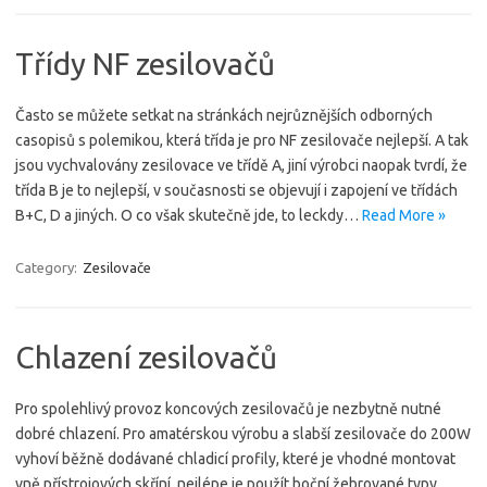
Třídy NF zesilovačů
Často se můžete setkat na stránkách nejrůznějších odborných
casopisů s polemikou, která třída je pro NF zesilovače nejlepší. A tak
jsou vychvalovány zesilovace ve třídě A, jiní výrobci naopak tvrdí, že
třída B je to nejlepší, v současnosti se objevují i zapojení ve třídách
B+C, D a jiných. O co však skutečně jde, to leckdy…
Read More »
Category:
Zesilovače
Chlazení zesilovačů
Pro spolehlivý provoz koncových zesilovačů je nezbytně nutné
dobré chlazení. Pro amatérskou výrobu a slabší zesilovače do 200W
vyhoví běžně dodávané chladicí profily, které je vhodné montovat
vně přístrojových skříní, nejlépe je použít boční žebrované typy.