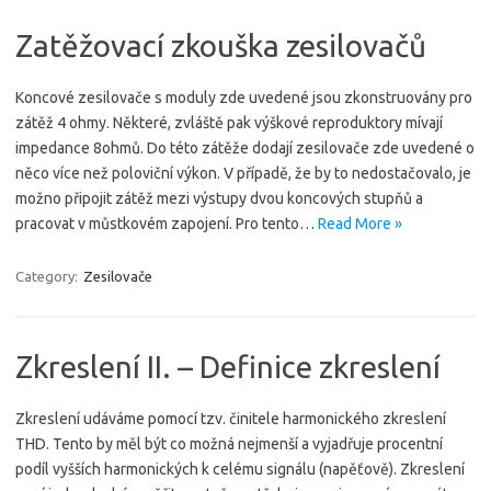
Zatěžovací zkouška zesilovačů
Koncové zesilovače s moduly zde uvedené jsou zkonstruovány pro
zátěž 4 ohmy. Některé, zvláště pak výškové reproduktory mívají
impedance 8ohmů. Do této zátěže dodají zesilovače zde uvedené o
něco více než poloviční výkon. V případě, že by to nedostačovalo, je
možno připojit zátěž mezi výstupy dvou koncových stupňů a
pracovat v můstkovém zapojení. Pro tento…
Read More »
Category:
Zesilovače
Zkreslení II. – Definice zkreslení
Zkreslení udáváme pomocí tzv. činitele harmonického zkreslení
THD. Tento by měl být co možná nejmenší a vyjadřuje procentní
podíl vyšších harmonických k celému signálu (napěťově). Zkreslení