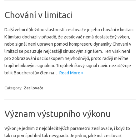
Chování v limitaci
Další velmi důležitou vlastností zesilovače je jeho chování v limitaci.
K limitaci dochází v případě, že zesilovač nemá dostatečný výkon,
nebo signál není upraven pomocí kompresoru dynamiky Chovaní v
limitaci se posuzuje nejčastěji sinusovým signálem. Ten však není
pro zobrazování osciloskopem nejvhodnější, proto raději měříme
trojúhelníkovým signálem. Trojúhelníkový signál navíc nezatěžuje
tolik Boucherotův člen na…
Read More »
Category:
Zesilovače
Význam výstupního výkonu
Výkon je jedním z nejdůležitějších parametrů zesilovače, i když to
tak na první pohled tak nevypadá. Je jedno, jaké má zesilovač