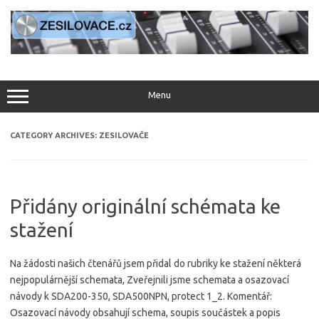
Skip
to
content
Menu
CATEGORY ARCHIVES:
ZESILOVAČE
Přidány originální schémata ke
stažení
Na žádosti našich čtenářů jsem přidal do rubriky ke stažení některá
nejpopulárnější schemata, Zveřejnili jsme schemata a osazovací
návody k SDA200-350, SDA500NPN, protect 1_2. Komentář:
Osazovací návody obsahují schema, soupis součástek a popis