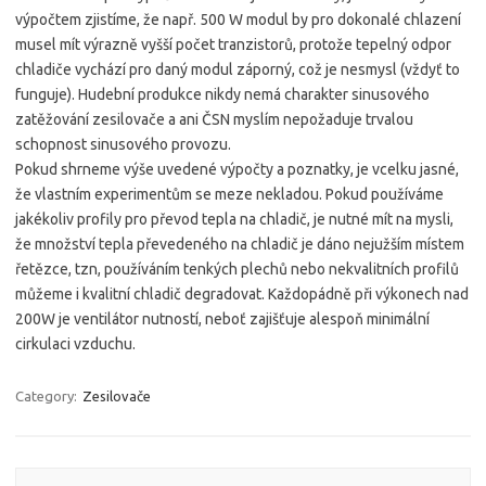
výpočtem zjistíme, že např. 500 W modul by pro dokonalé chlazení
musel mít výrazně vyšší počet tranzistorů, protože tepelný odpor
chladiče vychází pro daný modul záporný, což je nesmysl (vždyť to
funguje). Hudební produkce nikdy nemá charakter sinusového
zatěžování zesilovače a ani ČSN myslím nepožaduje trvalou
schopnost sinusového provozu.
Pokud shrneme výše uvedené výpočty a poznatky, je vcelku jasné,
že vlastním experimentům se meze nekladou. Pokud používáme
jakékoliv profily pro převod tepla na chladič, je nutné mít na mysli,
že množství tepla převedeného na chladič je dáno nejužším místem
řetězce, tzn, používáním tenkých plechů nebo nekvalitních profilů
můžeme i kvalitní chladič degradovat. Každopádně při výkonech nad
200W je ventilátor nutností, neboť zajišťuje alespoň minimální
cirkulaci vzduchu.
Category:
Zesilovače