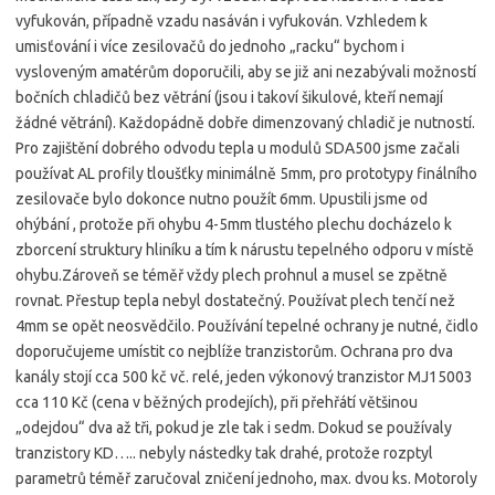
vyfukován, případně vzadu nasáván i vyfukován. Vzhledem k
umisťování i více zesilovačů do jednoho „racku“ bychom i
vysloveným amatérům doporučili, aby se již ani nezabývali možností
bočních chladičů bez větrání (jsou i takoví šikulové, kteří nemají
žádné větrání). Každopádně dobře dimenzovaný chladič je nutností.
Pro zajištění dobrého odvodu tepla u modulů SDA500 jsme začali
používat AL profily tloušťky minimálně 5mm, pro prototypy finálního
zesilovače bylo dokonce nutno použít 6mm. Upustili jsme od
ohýbání , protože při ohybu 4-5mm tlustého plechu docházelo k
zborcení struktury hliníku a tím k nárustu tepelného odporu v místě
ohybu.Zároveň se téměř vždy plech prohnul a musel se zpětně
rovnat. Přestup tepla nebyl dostatečný. Používat plech tenčí než
4mm se opět neosvědčilo. Používání tepelné ochrany je nutné, čidlo
doporučujeme umístit co nejblíže tranzistorům. Ochrana pro dva
kanály stojí cca 500 kč vč. relé, jeden výkonový tranzistor MJ15003
cca 110 Kč (cena v běžných prodejích), při přehřátí většinou
„odejdou“ dva až tři, pokud je zle tak i sedm. Dokud se používaly
tranzistory KD….. nebyly nástedky tak drahé, protože rozptyl
parametrů téměř zaručoval zničení jednoho, max. dvou ks. Motoroly