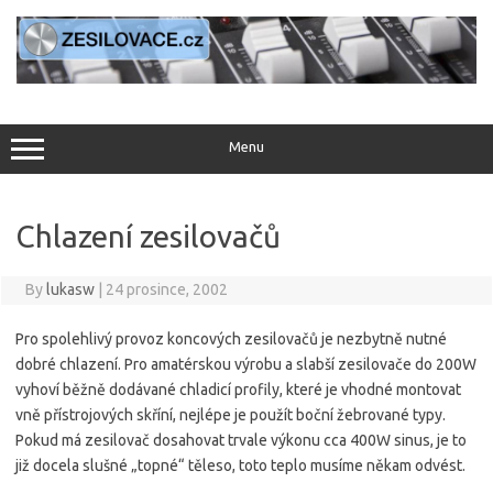
Skip
to
content
Menu
Chlazení zesilovačů
By
lukasw
|
24 prosince, 2002
Pro spolehlivý provoz koncových zesilovačů je nezbytně nutné
dobré chlazení. Pro amatérskou výrobu a slabší zesilovače do 200W
vyhoví běžně dodávané chladicí profily, které je vhodné montovat
vně přístrojových skříní, nejlépe je použít boční žebrované typy.
Pokud má zesilovač dosahovat trvale výkonu cca 400W sinus, je to
již docela slušné „topné“ těleso, toto teplo musíme někam odvést.