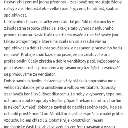
Pasivní chlazení má jednu přednost – zesilovač neprodukuje žádný
rušivý zvuk. Nedostatek – velké rozměry, cena, hmotnost, špatná
spolehlivost.
U aktivního chlazení otáčky ventilátorků jde řídit elektronicky v
závislosti na teplotě chladiče, a tak je tato výhoda nehlučného
provozu sporná. Navíc trafa uvnitř zesilovače a usměrňovače jsou
taktéž zdrojem tepla, které má zcela určitě zásadní vliv na
spolehlivost a dobu života součástek, o nastavení pracovního bodu
nemluvě. Proto je snad každému jasné, že do zesilovače pro
profesionální účely zkrátka a dobře ventilátory patří. Každopádně
po zkušenostech s provozem a opravami nejrůznějších zesilovačů
se přimlouváme za ventilátor.
Dobrý návrh aktivního chlazení je vždy otázka kompromisu mezi
velikostí chladiče, jeho umístěním a volbou ventilátoru. Spousty
zesilovačů končí svůj život díky tomu, že nebyly vybaveny tepelnou
ochranou a poté kopnuty v lepším případě někam do rohu, v horším
je někteří „umělci“ dokonce zavírají do nechlazeného racku, kde se
uchladit prostě nemůžou. Ventilátor zajistí alespoň minimální průtok
vzduchu kolem chladičů. Optimální je konstrukční řešení
mechanické části tak, aby byl vzduch zepředu nasáván a vzadu