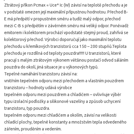
Ztrátový příkon Pcmax = Uce* Ic (W) závisí na teplotě přechodu a je
v podstatě omezen její maximální přípustnou hodnotou. Přechod B-
E má předpětí v propustném směru a tudíž malý odpor, přechod
mezi C-B s předpětím v závěrném směru má veliký odpor. Poněvadž
emitorem i kolektorem prochází vpodstatě stejmý proud, zahřívá se
kolektorový přechod. Výrobci doporučují jako maximální teplotu
přechodu u křemíkových tranzistorů cca 150 – 200 stupňů.Teplota
přechodu je rozdílná od teploty pouzdra!!!!!! U tranzistorů, které
pracují s malým ztrátovým výkonem většinou postačí odvod sáláním
pouzdra do okolí, jiná situace je u výkonových typů.
Tepelné namáhání tranzistoru závisí na:
vnitřním tepelném odporu mezi přechodem a vlastním pouzdrem
tranzistoru – hodnoty udává výrobce
tepelném odporu mezi pouzdrem a chladičem – ovlivňuje výběr
typu izolační podložky a silikonové vazelíny a způsob uchycení
tranzistoru, typ pouzdra.
tepelném odporu mezi chladičem a okolím, závisí na velikosti
chladící plochy, tepelné konstanty a množstvím tepla odvedeného
zářením, prouděním a vedením.