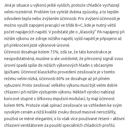
Jiná je situace u výkonů ještě vyšších, protože chladiče vycházejí
velmi rozměrné. Problém lze vyřešit dvěma způsoby, a to lepším
odvodem tepla nebo zvýšením účinnosti. Pro zvýšení účinnosti je
možno využít zapojení pracující ve třídě B+C, kde je nutný větší
počet napájecích napětí. V podstatě jde o „klasický“ PA napájený při
nižším výkonu ze zdroje nižšího napětí, vyšší napětí je připojeno až
při překročení jisté výkonové úrovně.
Účinnost dosahuje kolem 75%, zdá se, že tato konstrukce je
neopodstatněná, musíme si ale uvědomit, že přirozený signál svou
úrovní spadá spíše do nižších výkonových hladin s občasnými
špičkami. Účinnost klasického provedení zesilovače je v tomto
režimu velmi nízká, účinnosti 60% se dosahuje až při plném
vybuzení. Proto zesilovač velkého výkonu musí být velmi dobře
chlazen i při nižším výstupním výkonu. Někteří výrobci nabízejí
koncové stupně s šířkovou impulsní modulací, ty mají účinnost
kolem 90%. Protože však spínací zesilovače se vzhledem ke svým
vysokým cenám a nižší kvalitě zvuku dosud masově nerozšířily,
používá se méně elegantní, o to však více používané řešení – aktivní
chlazení ventilátorem za použití speciálních chladicích profilů.