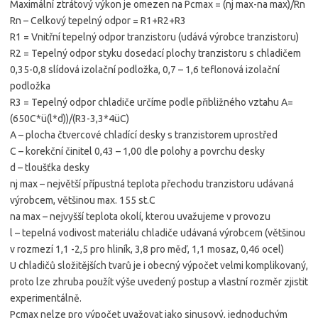
Maximální ztrátový výkon je omezen na Pcmax = (nj max-na max)/Rn
Rn – Celkový tepelný odpor = R1+R2+R3
R1 = Vnitřní tepelný odpor tranzistoru (udává výrobce tranzistoru)
R2 = Tepelný odpor styku dosedací plochy tranzistoru s chladičem
0,35-0,8 slídová izolační podložka, 0,7 – 1,6 teflonová izolační
podložka
R3 = Tepelný odpor chladiče určíme podle přibližného vztahu A=
(650C*ü(l*d))/(R3-3,3*4üC)
A – plocha čtvercové chladící desky s tranzistorem uprostřed
C – korekční činitel 0,43 – 1,00 dle polohy a povrchu desky
d – tloušťka desky
nj max – největší přípustná teplota přechodu tranzistoru udávaná
výrobcem, většinou max. 155 st.C
na max – nejvyšší teplota okolí, kterou uvažujeme v provozu
l – tepelná vodivost materiálu chladiče udávaná výrobcem (většinou
v rozmezí 1,1 -2,5 pro hliník, 3,8 pro měď, 1,1 mosaz, 0,46 ocel)
U chladičů složitějších tvarů je i obecný výpočet velmi komplikovaný,
proto lze zhruba použít výše uvedený postup a vlastní rozměr zjistit
experimentálně.
Pcmax nelze pro výpočet uvažovat jako sinusový, jednoduchým