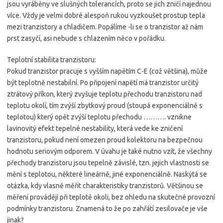
jsou vyráběny ve slušných tolerancích, proto se jich zničí najednou
více. Vždy je velmi dobré alespoň rukou vyzkoušet prostup tepla
mezi tranzistory a chladičem. Popálíme -li se o tranzistor až nám
prst zasyčí, asi nebude s chlazením něco v pořádku.
Teplotní stabilita tranzistoru:
Pokud tranzistor pracuje s vyšším napětím C-E (což většina), může
být teplotně nestabilní. Po připojení napětí má tranzistor určitý
ztrátový příkon, který zvyšuje teplotu přechodu tranzistoru nad
teplotu okolí, tím zvýší zbytkový proud (stoupá exponenciálně s
teplotou) který opět zvýší teplotu přechodu ………. vznikne
lavinovitý efekt tepelné nestability, která vede ke zničení
tranzistoru, pokud není omezen proud kolektoru na bezpečnou
hodnotu seriovým odporem. V úvahu je také nutno vzít, že všechny
přechody tranzistoru jsou tepelně závislé, tzn. jejich vlastnosti se
mění s teplotou, některé lineárně, jiné exponenciálně. Naskýtá se
otázka, kdy vlasně měřit charakteristiky tranzistorů. Většinou se
měření provádějí při teplotě okoli, bez ohledu na skutečné provozní
podmínky tranzistoru. Znamená to že po zahřátí zesilovače je vše
jinak?