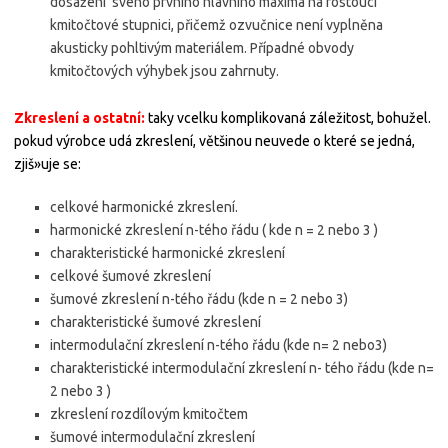
dosažení svého prvního hlavního maxima na rostoucí
kmitočtové stupnici, přičemž ozvučnice není vyplněna
akusticky pohltivým materiálem. Případné obvody
kmitočtových výhybek jsou zahrnuty.
Zkreslení a ostatní:
taky vcelku komplikovaná záležitost, bohužel.
pokud výrobce udá zkreslení, většinou neuvede o které se jedná,
zjiš»uje se:
celkové harmonické zkreslení.
harmonické zkreslení n-tého řádu ( kde n = 2 nebo 3 )
charakteristické harmonické zkreslení
celkové šumové zkreslení
šumové zkreslení n-tého řádu (kde n = 2 nebo 3)
charakteristické šumové zkreslení
intermodulační zkreslení n-tého řádu (kde n= 2 nebo3)
charakteristické intermodulační zkreslení n- tého řádu (kde n=
2 nebo 3 )
zkreslení rozdílovým kmitočtem
šumové intermodulační zkreslení