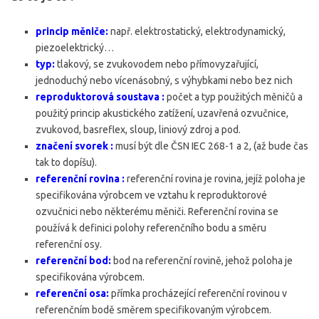
princip měniče:
např. elektrostatický, elektrodynamický,
piezoelektrický…
typ:
tlakový, se zvukovodem nebo přímovyzařující,
jednoduchý nebo vícenásobný, s výhybkami nebo bez nich
reproduktorová soustava :
počet a typ použitých měničů a
použitý princip akustického zatížení, uzavřená ozvučnice,
zvukovod, basreflex, sloup, liniový zdroj a pod.
značení svorek :
musí být dle ČSN IEC 268-1 a 2, (až bude čas
tak to dopíšu).
referenční rovina :
referenční rovina je rovina, jejíž poloha je
specifikována výrobcem ve vztahu k reproduktorové
ozvučnici nebo některému měniči. Referenční rovina se
používá k definici polohy referenčního bodu a směru
referenční osy.
referenční bod:
bod na referenční rovině, jehož poloha je
specifikována výrobcem.
referenční osa:
přímka procházející referenční rovinou v
referenčním bodě směrem specifikovaným výrobcem.