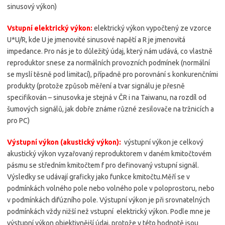
sinusový výkon)
Vstupní elektrický výkon:
elektrický výkon vypočtený ze vzorce
U*U/R, kde U je jmenovité sinusové napětí a R je jmenovitá
impedance. Pro nás je to důležitý údaj, který nám udává, co vlastně
reproduktor snese za normálních provozních podmínek (normální
se myslí těsně pod limitací), případně pro porovnání s konkurenčními
produkty (protože způsob měření a tvar signálu je přesně
specifikován – sinusovka je stejná v ČR i na Taiwanu, na rozdíl od
šumových signálů, jak dobře známe různé zesilovače na tržnicích a
pro PC)
Výstupní výkon (akustický výkon):
výstupní výkon je celkový
akustický výkon vyzařovaný reproduktorem v daném kmitočtovém
pásmu se středním kmitočtem f pro definovaný vstupní signál.
Výsledky se udávají graficky jako funkce kmitočtu.Měří se v
podmínkách volného pole nebo volného pole v poloprostoru, nebo
v podmínkách difúzního pole. Výstupní výkon je při srovnatelných
podmínkách vždy nižší než vstupní elektrický výkon. Podle mne je
výstupní výkon objektivnější údaj, protože v této hodnotě jsou