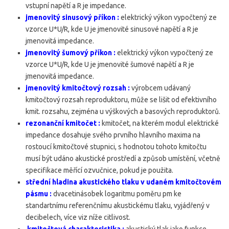
vstupní napětí a R je impedance.
jmenovitý sinusový příkon :
elektrický výkon vypočtený ze
vzorce U*U/R, kde U je jmenovité sinusové napětí a R je
jmenovitá impedance.
jmenovitý šumový příkon :
elektrický výkon vypočtený ze
vzorce U*U/R, kde U je jmenovité šumové napětí a R je
jmenovitá impedance.
jmenovitý kmitočtový rozsah :
výrobcem udávaný
kmitočtový rozsah reproduktoru, může se lišit od efektivního
kmit. rozsahu, zejména u výškových a basových reproduktorů.
rezonanční kmitočet :
kmitočet, na kterém modul elektrické
impedance dosahuje svého prvního hlavního maxima na
rostoucí kmitočtové stupnici, s hodnotou tohoto kmitočtu
musí být udáno akustické prostředí a způsob umístění, včetně
specifikace měřící ozvučnice, pokud je použita.
střední hladina akustického tlaku v udaném kmitočtovém
pásmu :
dvacetinásobek logaritmu poměru pm ke
standartnímu referenčnímu akustickému tlaku, vyjádřený v
decibelech, více viz níže citlivost.