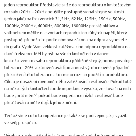
jeden reproduktor. Představte si, že do reproduktoru o kmitočtovém
rozsahu 20Hz – 20kHz pouštíte postupně signál stejné velikosti
(jedno jaké) na frekvencích 31,5 Hz, 62 Hz, 125Hz, 250Hz, 500Hz,
1000Hz, 2000Hz, 4000Hz, 8000Hz, 16000Hz prostě oktávy a
voltmetrem měříte na svorkách reproduktoru úbytek napětí, který
postupně přepočtete podle ohmova zákona na odpor a vynesete
do grafu. Vyjde Vám velikost zatěžovacího odporu reproduktoru na
dané frekvenci. Měl by být na všech kmitočtech v daném
kmitočtovém rozsahu reproduktoru přibližně stejný, norma povoluje
toleranci – 20% a zároveň uvádí povinnost výrobce uvést případné
překročení této tolerance a to i mimo rozsah použití reproduktoru.
Cílem je dosažení rovnoměrného zatěžování zesilovače. Pokud totiž
na některých kmitočtech bude impedance vysoká, zesilovač na nich
bude „hrát méně“ pokud bude impedance nízká zesilovač bude
přetěžován a může dojít k jeho zničení.
Teď už víme co to ta impedance je, takže se podívejme jak ji využít
ve svůj prospěch.
Výrobce zesilovačů udává výkon zesilovače při dané impedanci