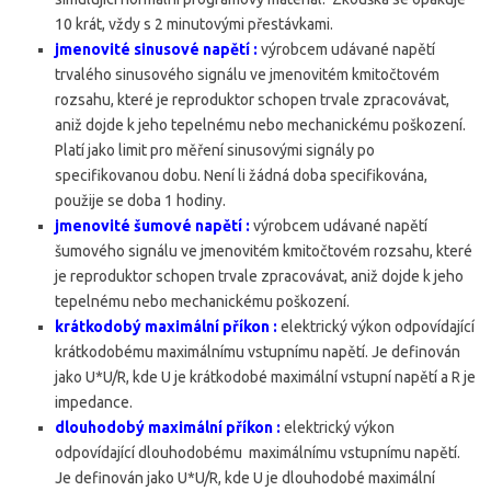
10 krát, vždy s 2 minutovými přestávkami.
jmenovité sinusové napětí :
výrobcem udávané napětí
trvalého sinusového signálu ve jmenovitém kmitočtovém
rozsahu, které je reproduktor schopen trvale zpracovávat,
aniž dojde k jeho tepelnému nebo mechanickému poškození.
Platí jako limit pro měření sinusovými signály po
specifikovanou dobu. Není li žádná doba specifikována,
použije se doba 1 hodiny.
jmenovité šumové napětí :
výrobcem udávané napětí
šumového signálu ve jmenovitém kmitočtovém rozsahu, které
je reproduktor schopen trvale zpracovávat, aniž dojde k jeho
tepelnému nebo mechanickému poškození.
krátkodobý maximální příkon :
elektrický výkon odpovídající
krátkodobému maximálnímu vstupnímu napětí. Je definován
jako U*U/R, kde U je krátkodobé maximální vstupní napětí a R je
impedance.
dlouhodobý maximální příkon :
elektrický výkon
odpovídající dlouhodobému maximálnímu vstupnímu napětí.
Je definován jako U*U/R, kde U je dlouhodobé maximální