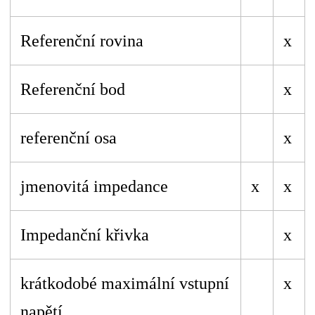
Referenční rovina
x
Referenční bod
x
referenční osa
x
jmenovitá impedance
x
x
Impedanční křivka
x
krátkodobé maximální vstupní
x
napětí