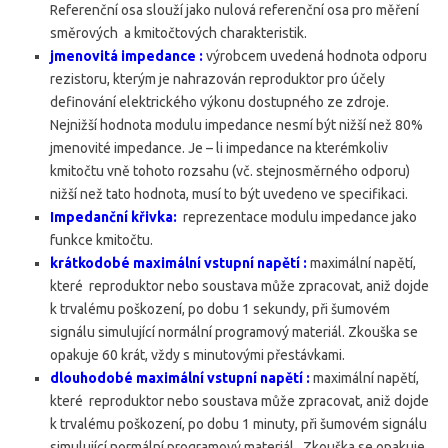
Referenční osa slouží jako nulová referenční osa pro měření
směrových a kmitočtových charakteristik.
jmenovitá impedance :
výrobcem uvedená hodnota odporu
rezistoru, kterým je nahrazován reproduktor pro účely
definování elektrického výkonu dostupného ze zdroje.
Nejnižší hodnota modulu impedance nesmí být nižší než 80%
jmenovité impedance. Je – li impedance na kterémkoliv
kmitočtu vně tohoto rozsahu (vč. stejnosměrného odporu)
nižší než tato hodnota, musí to být uvedeno ve specifikaci.
Impedanční křivka:
reprezentace modulu impedance jako
funkce kmitočtu.
krátkodobé maximální vstupní napětí :
maximální napětí,
které reproduktor nebo soustava může zpracovat, aniž dojde
k trvalému poškození, po dobu 1 sekundy, při šumovém
signálu simulující normální programový materiál. Zkouška se
opakuje 60 krát, vždy s minutovými přestávkami.
dlouhodobé maximální vstupní napětí :
maximální napětí,
které reproduktor nebo soustava může zpracovat, aniž dojde
k trvalému poškození, po dobu 1 minuty, při šumovém signálu
simulující normální programový materiál. Zkouška se opakuje