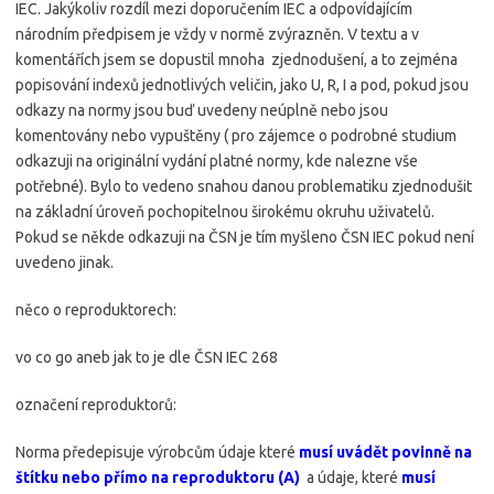
IEC. Jakýkoliv rozdíl mezi doporučením IEC a odpovídajícím
národním předpisem je vždy v normě zvýrazněn. V textu a v
komentářích jsem se dopustil mnoha zjednodušení, a to zejména
popisování indexů jednotlivých veličin, jako U, R, I a pod, pokud jsou
odkazy na normy jsou buď uvedeny neúplně nebo jsou
komentovány nebo vypuštěny ( pro zájemce o podrobné studium
odkazuji na originální vydání platné normy, kde nalezne vše
potřebné). Bylo to vedeno snahou danou problematiku zjednodušit
na základní úroveň pochopitelnou širokému okruhu uživatelů.
Pokud se někde odkazuji na ČSN je tím myšleno ČSN IEC pokud není
uvedeno jinak.
něco o reproduktorech:
vo co go aneb jak to je dle ČSN IEC 268
označení reproduktorů:
Norma předepisuje výrobcům údaje které
musí uvádět povinně na
štítku nebo přímo na reproduktoru (A)
a údaje, které
musí