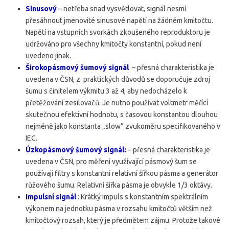
Sinusový
– netřeba snad vysvětlovat, signál nesmí
přesáhnout jmenovité sinusové napětí na žádném kmitočtu.
Napětí na vstupních svorkách zkoušeného reproduktoru je
udržováno pro všechny kmitočty konstantní, pokud není
uvedeno jinak.
Širokopásmový šumový signál
– přesná charakteristika je
uvedena v ČSN, z praktických důvodů se doporučuje zdroj
šumu s činitelem výkmitu 3 až 4, aby nedocházelo k
přetěžování zesilovačů. Je nutno používat voltmetr měřící
skutečnou efektivní hodnotu, s časovou konstantou dlouhou
nejméně jako konstanta „slow“ zvukoměru specifikovaného v
IEC.
Úzkopásmový šumový signál:
– přesná charakteristika je
uvedena v ČSN, pro měření využívající pásmový šum se
používají filtry s konstantní relativní šířkou pásma a generátor
růžového šumu. Relativní šířka pásma je obvykle 1/3 oktávy.
Impulsní signál
: Krátký impuls s konstantním spektrálním
výkonem na jednotku pásma v rozsahu kmitočtů větším než
kmitočtový rozsah, který je předmětem zájmu. Protože takové