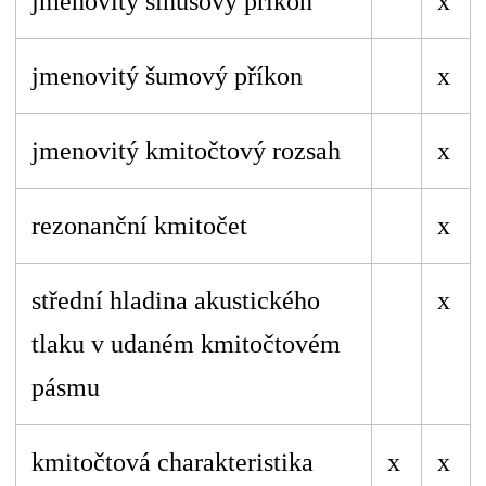
jmenovitý sinusový příkon
x
jmenovitý šumový příkon
x
jmenovitý kmitočtový rozsah
x
rezonanční kmitočet
x
střední hladina akustického
x
tlaku v udaném kmitočtovém
pásmu
kmitočtová charakteristika
x
x