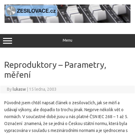
Skip
to
content
Menu
Reproduktory – Parametry,
měření
By
lukasw
|
15 ledna, 2003
Původně jsem chtěl napsat článek o zesilovačích, jak se měří a
udávají výkony, ale dopadlo to trochu jinak. Nejprve několik vět o
normách. V součastné době jsou u nás platné ČSN IEC 268 – 1 až 5.
Označení znamená, že se jedná o Českou státní normu, která byla
vypracována v souladu s mezinárodními normami a je sjednocena s