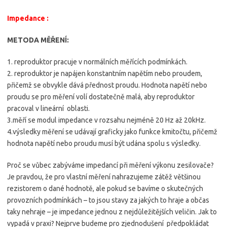
Impedance :
METODA MĚŘENÍ:
1. reproduktor pracuje v normálních měřících podmínkách.
2. reproduktor je napájen konstantním napětím nebo proudem,
přičemž se obvykle dává přednost proudu. Hodnota napětí nebo
proudu se pro měření volí dostatečně malá, aby reproduktor
pracoval v lineární oblasti.
3.měří se modul impedance v rozsahu nejméně 20 Hz až 20kHz.
4.výsledky měření se udávají graficky jako funkce kmitočtu, přičemž
hodnota napětí nebo proudu musí být udána spolu s výsledky.
Proč se vůbec zabýváme impedancí při měření výkonu zesilovače?
Je pravdou, že pro vlastní měření nahrazujeme zátěž většinou
rezistorem o dané hodnotě, ale pokud se bavíme o skutečných
provozních podmínkách – to jsou stavy za jakých to hraje a občas
taky nehraje – je impedance jednou z nejdůležitějších veličin. Jak to
vypadá v praxi? Nejprve budeme pro zjednodušení předpokládat