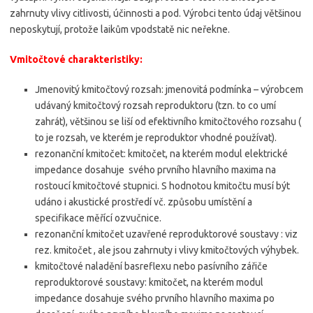
zahrnuty vlivy citlivosti, účinnosti a pod. Výrobci tento údaj většinou
neposkytují, protože laikům vpodstatě nic neřekne.
Vmitočtové charakteristiky:
Jmenovitý kmitočtový rozsah: jmenovitá podmínka – výrobcem
udávaný kmitočtový rozsah reproduktoru (tzn. to co umí
zahrát), většinou se liší od efektivního kmitočtového rozsahu (
to je rozsah, ve kterém je reproduktor vhodné používat).
rezonanční kmitočet: kmitočet, na kterém modul elektrické
impedance dosahuje svého prvního hlavního maxima na
rostoucí kmitočtové stupnici. S hodnotou kmitočtu musí být
udáno i akustické prostředí vč. způsobu umístění a
specifikace měřící ozvučnice.
rezonanční kmitočet uzavřené reproduktorové soustavy : viz
rez. kmitočet , ale jsou zahrnuty i vlivy kmitočtových výhybek.
kmitočtové naladění basreflexu nebo pasívního zářiče
reproduktorové soustavy: kmitočet, na kterém modul
impedance dosahuje svého prvního hlavního maxima po