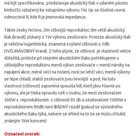
má být specifikována, představuje akustický tlak v udaném pásmu
kmitočtů vztažený ke vstupnímu výkonu 1W. Up se číselně rovná
odmocnině R, kde R je jmenovitá impedance.
Takže česky řečeno, čím citlivější reproduktor, tím větší akustický
tlak (kravál) získaný z 1W výkonu zesilovače. Protože akustický tlak
je veličina logaritmická, znamená zvýšení citlivosti o 3dB
DVOJNÁSOBNÝ kravál. Z toho plyne, že citlivost je vlastnost velice
důležitá, protože při stejném akustickém tlaku potřebujeme u
citlivějšího reproduktoru menší výkon zesilovače = menší nároky na
napájení akce, méně věcí na nošení, nosí se lehčí věci, menší výkony
se lépe chladí, slabší zesilovače jsou levnější a pod. Na tuto
vlastnost (citlivost) zapomíná spousta lidí, kteří jdou hlavně po
výkonu, ale je třeba opravdu vzít v úvahu, že mezi zesilovačem
500W s reproduktorem s citlivostí 93 db a zesilovačem 1000W s
reproduktorem 90dB není ®ÁDNÝ rozdíl (pokud se výsledného
akustického tlaku týká, nebere se ohled na to že se můžu chlubit
známým 1kW koncem)
Označení svorek: