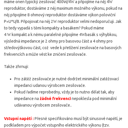
máme onen typický zesilovač 400W/4
a připojíme na něj 4
W
W
reproduktor, dostáváme z něj maximum možného výkonu, pokud na
něj připojíme 8 ohmový reproduktor dostáváme výkon poloviční
P=U*U/8. Připojovat na něj 2
reproduktor velmi nedoporučuji. Jak
W
to tedy vypadá s těmi kompakty a basákem? Pokud máme
4
kompakt a k němu paralelně připojíme 4
basák s výhybkou,
W
W
výsledná impedance je 2 ohmy pro basovou část a 4 ohmy pro
středovýškovou část, což vede k přetížení zesilovače na basových
frekvencích a může vést ke zničení zesilovače.
Takže zhrnuji:
Pro zátěž zesilovače je nutné dodržet minimální zatěžovací
impedanci udanou výrobcem zesilovače.
Pokud řadíme reprobedny, vždy je to nutno dělat tak, aby
impedance na
žádné frekvenci
nepoklesla pod minimální
udávanou výrobcem zesilovače..
Vstupní napětí :
Přesně specifikováno musí být sinusové napětí, je
podkladem pro výpočet vstupního elektrického výkonu (tzv.