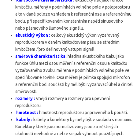
kmitočtová charakteristika :
akustický tlak jako funkce
kmitočtu, měřený v podmínkách volného pole v poloprostoru
a to v dané poloze vzhledem k referenční ose a referenčnímu
bodu, při specifikovaném konstantním napětí sinusového
nebo pásmového šumového signálu.
akustický výkon :
celkový akustický výkon vyzařovaný
reproduktorem v daném kmitočtovém pásu se středním
kmitočtem
f
pro definovaný vstupní signál
směrová charakteristika:
hladina akustického tlaku jako
funkce úhlu mezi osou měření a referenční osou a kmitočtu
vyzařovaného zvuku, měřená v podmínkách volného pole ve
specifikované rovině. Osa měření je přímka spojující mikrofon
a referenční bod. součástí by měl být i vyzařovací úhel a činitel
směrovosti.
rozměry :
Vnější rozměry a rozměry pro upevnění
reproduktoru.
hmotnost :
hmotnost reproduktoru připraveného k použití.
kabely :
kabely a konektory by měly být v souladu s normami.
Konektory které jsou normalizovány jsou za některých
okolností nevhodné a nelze se pak vyhnout použití jiných