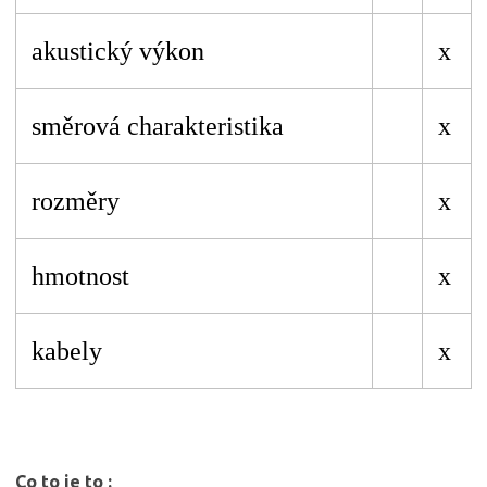
akustický výkon
x
směrová charakteristika
x
rozměry
x
hmotnost
x
kabely
x
Co to je to :