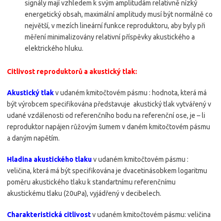
signály mají vzhledem k svým amplitudám relativně nízký
energetický obsah, maximální amplitudy musí být normálně co
největší, v mezích lineární funkce reproduktoru, aby byly při
měření minimalizovány relativní příspěvky akustického a
elektrického hluku.
Citlivost reproduktorů a akustický tlak:
Akustický tlak
v udaném kmitočtovém pásmu : hodnota, která má
být výrobcem specifikována představuje akustický tlak vytvářený v
udané vzdálenosti od referenčního bodu na referenční ose, je – li
reproduktor napájen růžovým šumem v daném kmitočtovém pásmu
a daným napětím.
Hladina akustického tlaku
v udaném kmitočtovém pásmu :
veličina, která má být specifikována je dvacetinásobkem logaritmu
poměru akustického tlaku k standartnímu referenčnímu
akustickému tlaku (20uPa), vyjádřený v decibelech.
Charakteristická citlivost
v udaném kmitočtovém pásmu: veličina