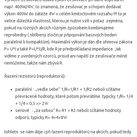
např. 400W/4
, to znamená, že zesilovač je schopen dodávat
W
výkon 400W do zátěže 4
v celém kmitočtovém rozsahu !!!! to je
W
velice důležitá vlastnost, kterou je nutno vzít v potaz zejména,
pokud na různých akcích různým způsobem kombinujeme
reprobedny ( oblíbený zločin je připojování basových beden
paralelně k kompaktům). Maximální výkon je dán dle ohmova zákona
P= U*I a také P=U*U/R, kde R je předpokládaná impedance. Jak
vidíme z uvedených vzorců, proud ani napětí ze zesilovače měnit
nemůžeme, takže nám zbývá R.
Řazení rezistorů (reproduktorů):
paralelní : „vedle sebe“ 1/R=1/R1 + 1/R2 neboli sčítáme
převrácené hodnoty, které potom převrátíme. typicky 1/R= 1/4
+ 1/4 = 0,5 => 2
W
seriové : „za sebou“ R= R1 + R2 neboli sčítáme hodnoty
odporů, typicky R= 4+4=8
W
tohleto se nám děje i při řazení reproduktorů na akcích, pokud tedy