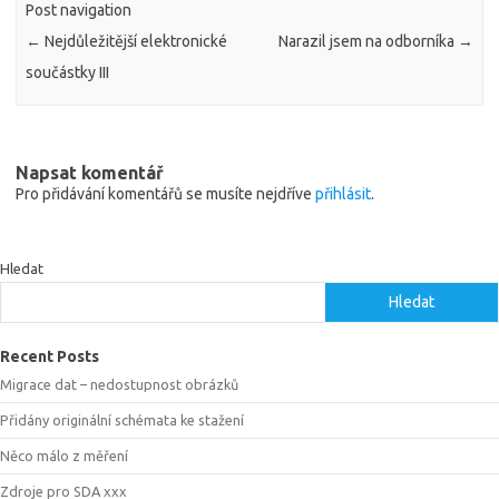
Post navigation
←
Nejdůležitější elektronické
Narazil jsem na odborníka
→
součástky III
Napsat komentář
Pro přidávání komentářů se musíte nejdříve
přihlásit
.
Hledat
Hledat
Recent Posts
Migrace dat – nedostupnost obrázků
Přidány originální schémata ke stažení
Něco málo z měření
Zdroje pro SDA xxx