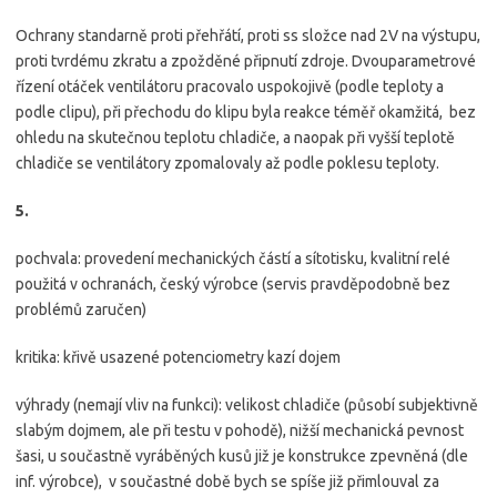
Ochrany standarně proti přehřátí, proti ss složce nad 2V na výstupu,
proti tvrdému zkratu a zpožděné připnutí zdroje. Dvouparametrové
řízení otáček ventilátoru pracovalo uspokojivě (podle teploty a
podle clipu), při přechodu do klipu byla reakce téměř okamžitá, bez
ohledu na skutečnou teplotu chladiče, a naopak při vyšší teplotě
chladiče se ventilátory zpomalovaly až podle poklesu teploty.
5.
pochvala: provedení mechanických částí a sítotisku, kvalitní relé
použitá v ochranách, český výrobce (servis pravděpodobně bez
problémů zaručen)
kritika: křivě usazené potenciometry kazí dojem
výhrady (nemají vliv na funkci): velikost chladiče (působí subjektivně
slabým dojmem, ale při testu v pohodě), nižší mechanická pevnost
šasi, u součastně vyráběných kusů již je konstrukce zpevněná (dle
inf. výrobce), v součastné době bych se spíše již přimlouval za