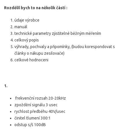
Rozdělil bych to na několik částí :
údaje výrobce
manuál
technické parametry zjistitelné běžným měřením
celkový popis
výhrady, pochvaly a připomínky, (budou korespondovat s
články o nákupu zesilovače)
celkové hodnoceni
1.
frekvenční rozsah 20-20kHz
zpoždění signálu 3 usec
rychlost předběhu 40V/usec
činitel tlumení 300:1
odstup s/š 100dB