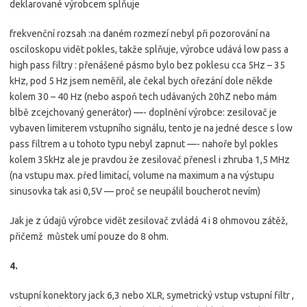
deklarované výrobcem splňuje
frekvenční rozsah :na daném rozmezí nebyl při pozorování na
osciloskopu vidět pokles, takže splňuje, výrobce udává low pass a
high pass filtry : přenášené pásmo bylo bez poklesu cca 5Hz – 35
kHz, pod 5 Hz jsem neměřil, ale čekal bych ořezání dole někde
kolem 30 – 40 Hz (nebo aspoň tech udávaných 20hZ nebo mám
blbě zcejchovaný generátor) —- doplnění výrobce: zesilovač je
vybaven limiterem vstupního signálu, tento je na jedné desce s low
pass filtrem a u tohoto typu nebyl zapnut —- nahoře byl pokles
kolem 35kHz ale je pravdou že zesilovač přenesl i zhruba 1,5 MHz
(na vstupu max. před limitací, volume na maximum a na výstupu
sinusovka tak asi 0,5V — proč se neupálil boucherot nevím)
Jak je z údajů výrobce vidět zesilovač zvládá 4 i 8 ohmovou zátěž,
přičemž můstek umí pouze do 8 ohm.
4.
vstupní konektory jack 6,3 nebo XLR, symetrický vstup vstupní filtr ,