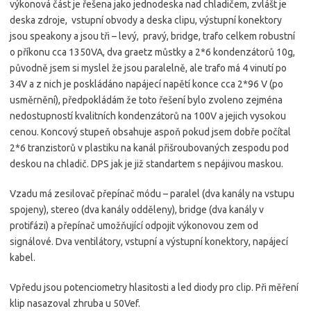
výkonová část je řešena jako jednodeska nad chladičem, zvlášt je
deska zdroje, vstupní obvody a deska clipu, výstupní konektory
jsou speakony a jsou tři – levý, pravý, bridge, trafo celkem robustní
o příkonu cca 1350VA, dva graetz můstky a 2*6 kondenzátorů 10g,
původně jsem si myslel že jsou paralelně, ale trafo má 4 vinutí po
34V a z nich je poskládáno napájecí napětí konce cca 2*96 V (po
usměrnění), předpokládám že toto řešení bylo zvoleno zejména
nedostupností kvalitních kondenzátorů na 100V a jejich vysokou
cenou. Koncový stupeň obsahuje aspoň pokud jsem dobře počítal
2*6 tranzistorů v plastiku na kanál přišroubovaných zespodu pod
deskou na chladič. DPS jak je již standartem s nepájivou maskou.
Vzadu má zesilovač přepínač módu – paralel (dva kanály na vstupu
spojeny), stereo (dva kanály odděleny), bridge (dva kanály v
protifázi) a přepínač umožňující odpojit výkonovou zem od
signálové. Dva ventilátory, vstupní a výstupní konektory, napájecí
kabel.
Vpředu jsou potenciometry hlasitosti a led diody pro clip. Při měření
klip nasazoval zhruba u 50Vef.