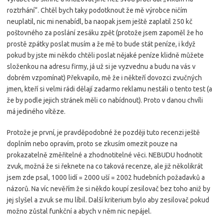
roztrhání“. Chtěl bych taky podotknout že mě výrobce ničím
neuplatil, nic mi nenabídl, ba naopak jsem ještě zaplatil 250 kč
poštovného za poslání zesáku zpět (protože jsem zapoměl že ho
prostě zpátky poslat musím a že mě to bude stát peníze, i když
pokud by jste mi někdo chtěli poslat nějaké peníze klidně můžete
složenkou na adresu firmy, já už si je vyzvednu a budu na vás v
dobrém vzpomínat) Překvapilo, mě že i někteří dovozci zvučných
jmen, kteří si velmi rádi dělají zadarmo reklamu nestáli o tento test (a
že by podle jejich stránek měli co nabídnout). Proto v danou chvíli
má jediného vítěze.
Protože je první, je pravděpodobné že později tuto recenzi ještě
doplním nebo opravím, proto se zkusím omezit pouze na
prokazatelně změřitelné a zhodnotitelné věci. NEBUDU hodnotit
zvuk, možná že si řeknete na co taková recenze, ale již několikrát
jsem zde psal, 1000 lidí = 2000 uší = 2002 hudebních požadavků a
názorů. Na víc nevěřím že si někdo koupí zesilovač bez toho aniž by
jej slyšel a zvuk se mu líbil. Další kriterium bylo aby zesilovač pokud
možno zůstal funkční a abych v něm nic nepájel.