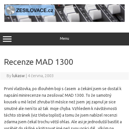
Skip
to
content
Menu
Recenze MAD 1300
By
lukasw
|
4 června, 2003
První vlaštovka, po dlouhém boji s časem a čekání jsem se dostal k
napsání minirecenze na zesilovač MAD 1300. To že samotný
kousek u mě ležel zhruba tři měsíce než jsem jej zapnul je sice
smutné ale není to až tak moje chyba. Vzhledem k návštěvnosti
těchto stránek (viz třeba toplist) a tomu že jsem nabízel recenzi
zdarma jsem čekal trochu větší ohlas. Ale asi je jednodušší bastlit a
vyrábět do skříně a kritizovat jiné než svou práci dál „vlkům na