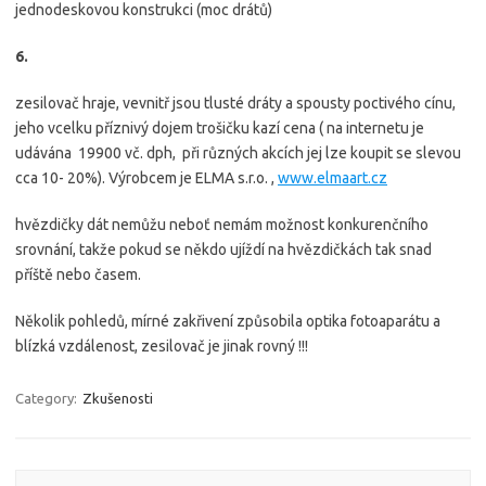
jednodeskovou konstrukci (moc drátů)
6.
zesilovač hraje, vevnitř jsou tlusté dráty a spousty poctivého cínu,
jeho vcelku příznivý dojem trošičku kazí cena ( na internetu je
udávána 19900 vč. dph, při různých akcích jej lze koupit se slevou
cca 10- 20%). Výrobcem je ELMA s.r.o. ,
www.elmaart.cz
hvězdičky dát nemůžu neboť nemám možnost konkurenčního
srovnání, takže pokud se někdo ujíždí na hvězdičkách tak snad
příště nebo časem.
Několik pohledů, mírné zakřivení způsobila optika fotoaparátu a
blízká vzdálenost, zesilovač je jinak rovný !!!
Category:
Zkušenosti