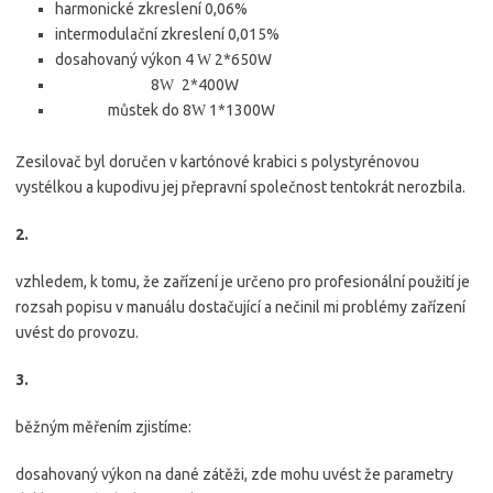
harmonické zkreslení 0,06%
intermodulační zkreslení 0,015%
dosahovaný výkon 4
2*650W
W
8
2*400W
W
můstek do 8
1*1300W
W
Zesilovač byl doručen v kartónové krabici s polystyrénovou
vystélkou a kupodivu jej přepravní společnost tentokrát nerozbila.
2.
vzhledem, k tomu, že zařízení je určeno pro profesionální použití je
rozsah popisu v manuálu dostačující a nečinil mi problémy zařízení
uvést do provozu.
3.
běžným měřením zjistíme:
dosahovaný výkon na dané zátěži, zde mohu uvést že parametry