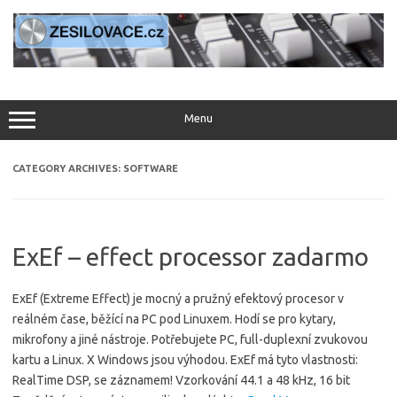
Skip
to
content
Menu
CATEGORY ARCHIVES:
SOFTWARE
ExEf – effect processor zadarmo
ExEf (Extreme Effect) je mocný a pružný efektový procesor v
reálném čase, běžící na PC pod Linuxem. Hodí se pro kytary,
mikrofony a jiné nástroje. Potřebujete PC, full-duplexní zvukovou
kartu a Linux. X Windows jsou výhodou. ExEf má tyto vlastnosti:
RealTime DSP, se záznamem! Vzorkování 44.1 a 48 kHz, 16 bit