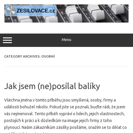
Skip
to
content
Menu
CATEGORY ARCHIVES:
OSOBNÍ
Jak jsem (ne)posílal balíky
Všechna jména v tomto příběhu jsou smyšlená, osoby, firmy a
události bohužel nikoliv. Pokud jste se poznali, buďte rádi, že jsem
vás nejmenoval. Tento příběh vypráví o lidech, jejich vlastnostech,
postojích k práci a k důsledkům na image jejich firmy z toho
plynoucí. Našim zákazníkům zásilky posíláme, snažím se to dělat co